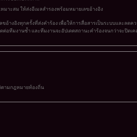
่เหมาะสม ให้ส่งอีเมลสำรองพร้อมหมายเลขอ้างอิง
้างอิงทุกครั้งที่ส่งคำร้อง เพื่อให้การสื่อสารเป็นระบบและลดควา
ติดต่อทีมงานซ้ำ และทีมงานจะอัปเดตสถานะคำร้องจนกว่าจะปิดเค
ัติตามกฎหมายท้องถิ่น