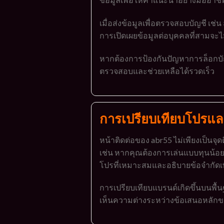
เมื่อส่งข้อมูลเพื่อตรวจสอบบัญชี เช
การเปิดเผยข้อมูลต่อบุคคลที่สามจะ
หากต้องการป้องกันปัญหาการล็อกบัญช
ตรวจสอบและช่วยเหลือได้รวดเร็ว
การเปรียบเทียบโปรแล
หน้าติดต่อของ abr55 ไม่เพียงเป็นจุ
เช่น หากคุณต้องการเล่นแบบทุนน้อย ท
โปรที่เหมาะสมและอธิบายข้อจำกัดเพ
การเปรียบเทียบแบรนด์เกิดขึ้นบนพื
เห็นความต่างระหว่างข้อเสนอหลักของแ