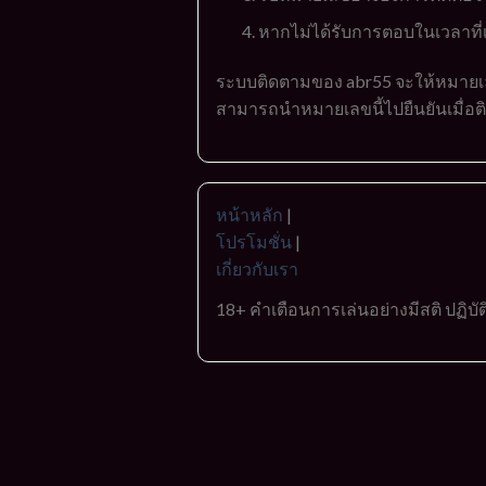
หากไม่ได้รับการตอบในเวลาที
ระบบติดตามของ abr55 จะให้หมายเลขอ
สามารถนำหมายเลขนี้ไปยืนยันเมื่อ
หน้าหลัก
|
โปรโมชั่น
|
เกี่ยวกับเรา
18+ คำเตือนการเล่นอย่างมีสติ ปฏิบ