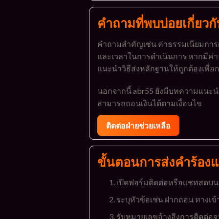
คำถามที่พบบ่อยเกี่ยว
คำถามสำคัญเช่น ค่าธรรมเนียมการ
และเวลาในการดำเนินการ หากมีค่าธ
แนะนำวิธีส่งหลักฐานให้ถูกต้องเพื่
นอกจากนี้ abr55 ยังมีบทความแนะนำก
สามารถถอนเงินได้ตามเงื่อนไข
ติดต่อฝ่ายช่วยเหลือ
ขั้นตอนการส่งคำร้อ
เปิดฟอร์มติดต่อหรือแชทสดบนเ
ระบุหัวข้อเช่น ฝากถอน ทางเข้
รับหมายเลขอ้างอิงการติดต่อจ