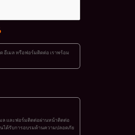
6
อีเมล หรือฟอร์มติดต่อ เราพร้อม
มล และฟอร์มติดต่อผ่านหน้าติดต่อ
งานได้รับการอบรมด้านความปลอดภัย