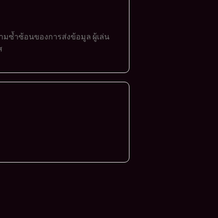
มซ้ำซ้อนของการส่งข้อมูล ผู้เล่น
ส